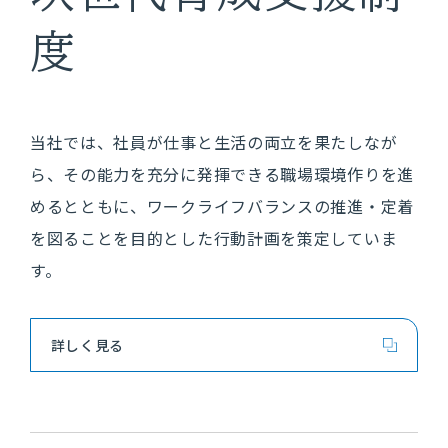
採用情報
度
求める人物像
当社では、社員が仕事と生活の両立を果たしなが
新卒採用
ら、その能力を充分に発揮できる職場環境作りを進
募集要項・選考フロー
めるとともに、ワークライフバランスの推進・定着
を図ることを目的とした行動計画を策定していま
2027年度マイページ
す。
2028年度マイページ
詳しく見る
エントリー
2027年度マイペー