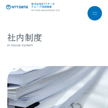
株式会社NTTデータ
ウェーブ採用情報
NTT DATA WAVE RECRUIT SITE
社内制度
株式会社NTTデータ ウェーブ
コーポレートサイト
In House System
ホーム
会社を知る
採用メッセージ