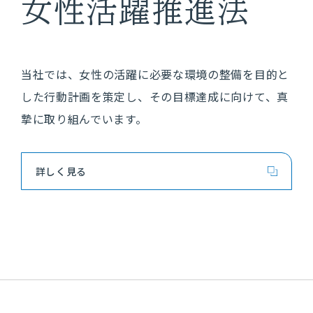
女性活躍推進法
NTTデータ ウェーブが提供する
当社では、女性の活躍に必要な環境の整備を目的と
多彩なソリューション
した行動計画を策定し、その目標達成に向けて、真
サービス
摯に取り組んでいます。
NTTデータ ウェーブの
詳しく見る
ソリューションサービス
導入事例