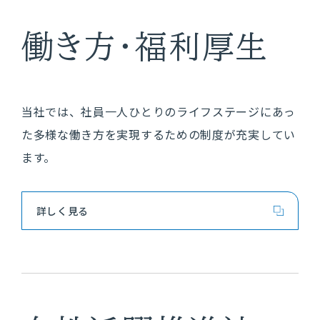
ジ登録
働き方・福利厚生
2028年度マイペー
ジ登録
当社では、社員一人ひとりのライフステージにあっ
キャリア採用
た多様な働き方を実現するための制度が充実してい
募集要項・選考フロー
ます。
中途採用比率
詳しく見る
お問合せ
新卒採用に関するお問合せはこちら
キャリア採用に関するお問合せはこちら