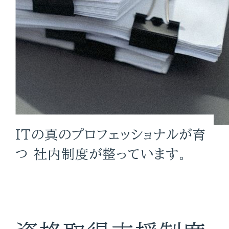
私たちのこだわり
事業領域
数字で見る
NTTデータ ウェーブ
仕事を知る
ITの真のプロフェッショナルが育
仕事紹介
つ
社内制度が整っています。
アプリSE
インフラSE
プロジェクト紹介