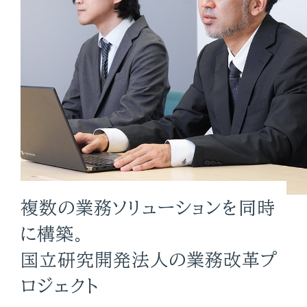
私たちのこだわり
事業領域
数字で見る
NTTデータ ウェーブ
仕事を知る
仕事紹介
複数の業務ソリューションを同時
に構築。
アプリSE
インフラSE
国立研究開発法人の業務改革プ
ロジェクト
プロジェクト紹介