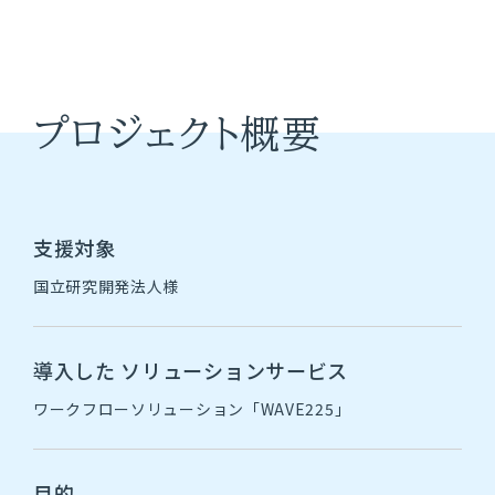
国立研究開発法人様
プロジェクト概要
社員・社風を知る
支援対象
国立研究開発法人様
働く環境を知る
キャリアプラン
導入した
ソリューションサービス
社内制度
ワークフローソリューション「WAVE225」
目的