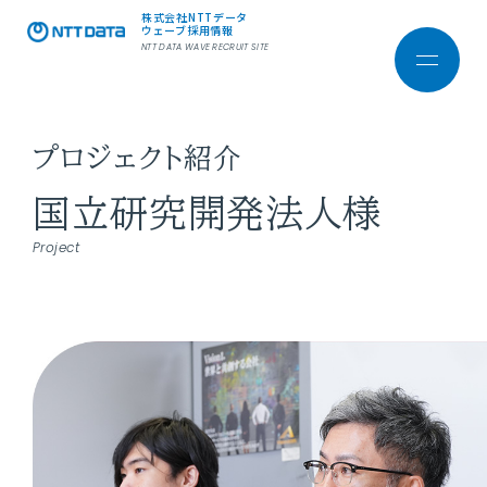
株式会社NTTデータ
ウェーブ採用情報
NTT DATA WAVE RECRUIT SITE
プロジェクト紹介
株式会社NTTデータ ウェーブ
コーポレートサイト
国立研究開発法人様
Project
ホーム
会社を知る
採用メッセージ