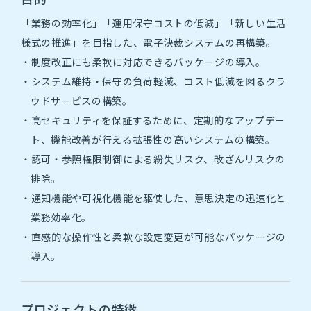
採用情報
「業務の効率化」「運用保守コストの低減」「新しい生活
様式の推進」を目指した、電子決裁システムの再構築。
求める人物像
・制度改正にも柔軟に対応できるパッケージの導入。
・システム維持・保守の負荷軽減、コスト低減を図るクラ
新卒採用
ウドサービスの構築。
・高セキュリティを保証するために、定期的なアップデー
募集要項・選考フロー
ト、機能改善が行える拡張性の高いシステムの構築。
・認可・参照権限制御による紛失リスク、改ざんリスクの
排除。
2027年度マイページ
・通知機能や可視化機能を駆使した、意思決定の迅速化と
業務効率化。
2028年度マイページ
・直感的な操作性と柔軟な設定変更が可能なパッケージの
導入。
エントリー
2027年度マイペー
プロジェクトの特徴