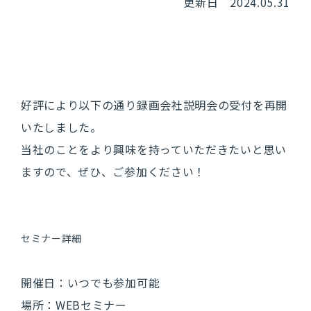
更新日 2024.05.31
採用メッセージ
私たちのこだわり
事業領域
数字で見る
NTTデータ ウェーブ
好評により以下の通り録画会社説明会の受付を再開
いたしました。
当社のことをより興味を持っていただきたいと思い
ますので、ぜひ、ご参加ください！
仕事を知る
仕事紹介
セミナー詳細
アプリSE
インフラSE
開催日：いつでも参加可能
場所：WEBセミナー