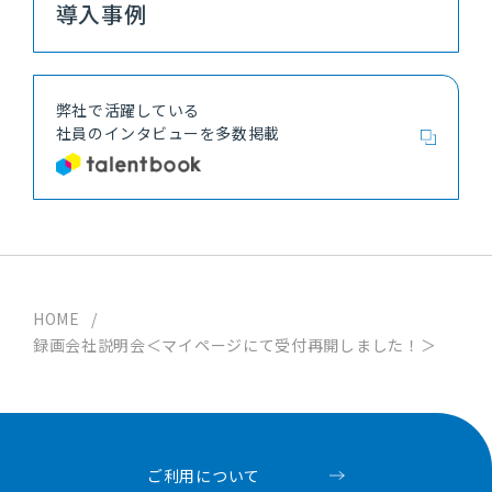
新卒採用に関するお問合せはこちら
導入事例
キャリア採用に関するお問合せはこちら
弊社で活躍している
社員の
インタビューを多数掲載
NTTデータ ウェーブが提
供する
多彩なソリューシ
ョン
サービス
HOME
/
録画会社説明会＜マイページにて受付再開しました！＞
NTTデータ ウェーブの
ソリューションサービス
導入事例
ご利用について