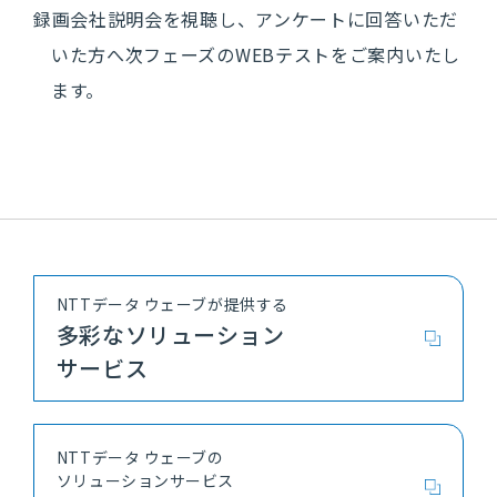
録画会社説明会を視聴し、アンケートに回答いただ
いた方へ次フェーズのWEBテストをご案内いたし
2027年度マイペー
ジ登録
ます。
2028年度マイペー
ジ登録
キャリア採用
募集要項・選考フロー
NTTデータ ウェーブが提供する
多彩なソリューション
サービス
中途採用比率
NTTデータ ウェーブの
お問合せ
ソリューションサービス