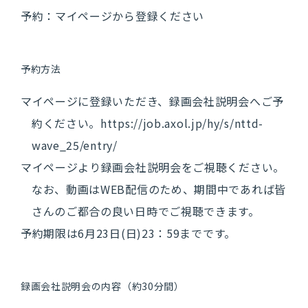
プロジェクト紹介
予約：マイページから登録ください
国立研究開発法人様
予約方法
マイページに登録いただき、録画会社説明会へご予
社員・社風を知
約ください。
https://job.axol.jp/hy/s/nttd-
る
wave_25/entry/
マイページより録画会社説明会をご視聴ください。
なお、動画はWEB配信のため、期間中であれば皆
さんのご都合の良い日時でご視聴できます。
働く環境を知る
予約期限は6月23日(日)23：59までです。
キャリアプラン
録画会社説明会の内容（約30分間）
社内制度