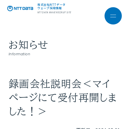
株式会社NTTデータ
ウェーブ採用情報
NTT DATA WAVE RECRUIT SITE
お知らせ
株式会社NTTデータ ウ
ェーブ
Information
コーポレートサイト
ホーム
録画会社説明会＜マイ
ページにて受付再開しま
した！＞
会社を知る