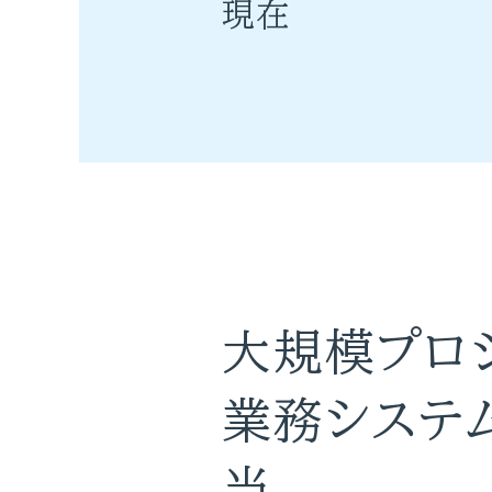
現在
大規模プロ
業務システ
当