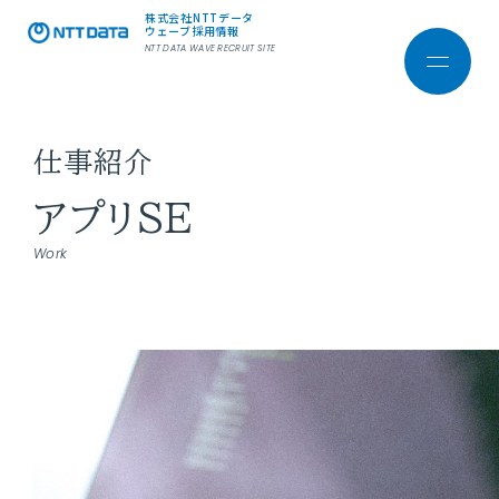
株式会社NTTデータ
ウェーブ採用情報
NTT DATA WAVE RECRUIT SITE
仕事紹介
株式会社NTTデータ ウェーブ
コーポレートサイト
アプリSE
Work
ホーム
会社を知る
採用メッセージ