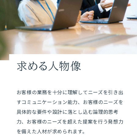
NTTデータ ウェーブが提供する
多彩なソリューション
サービス
求める人物像
NTTデータ ウェーブの
ソリューションサービス
導入事例
お客様の業務を十分に理解してニーズを引き出
すコミュニケーション能力、お客様のニーズを
具体的な要件や設計に落とし込む論理的思考
力、お客様のニーズを超えた提案を行う発想力
を備えた人材が求められます。