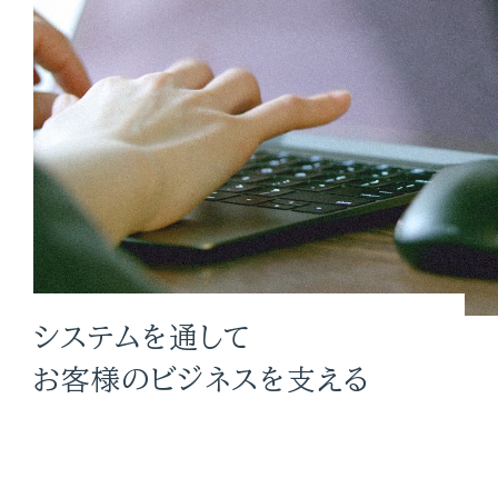
私たちのこだわり
事業領域
数字で見る
NTTデータ ウェーブ
仕事を知る
仕事紹介
システムを通して
お客様のビジネスを支える
アプリSE
インフラSE
プロジェクト紹介