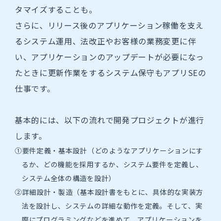
タマイズすることも。
採用情報
さらに、リリース後のアプリケーション稼働を支え
るシステム運用、法改正やお客様の業務変更に伴
求める人物像
い、アプリケーションのアップデートが必要になっ
新卒採用
たときに更新作業をするシステム保守もアプリSEの
仕事です。
募集要項・選考フロー
基本的には、以下の流れで開発プロジェクトが進行
2027年度マイページ
します。
①要件定義・基本設計（どのようなアプリケーションにす
2028年度マイページ
るか、どの機能を採用するか、システム要件を定義し、
システム全体の構造を設計）
エントリー
②詳細設計・製造（基本設計書をもとに、具体的な実装方
法を設計し、システムの詳細な動作を定義。そして、実
2027年度マイペー
際にプログラミングなどを進めて、アプリケーションを